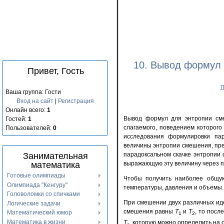
10. Вывод формул 
Привет, Гость
П
Ваша группа: Гости
Вход на сайт
|
Регистрация
Онлайн всего:
1
Вывод формул для энтропии сме
Гостей:
1
слагаемого, поведением которого
Пользователей:
0
исследования формулировки пар
величины энтропии смешения, пре
Занимательная
парадоксальном скачке энтропии
математика
выражающую эту величину через 
Готовые олимпиады
Чтобы получить наиболее общую
Олимпиада "Кенгуру"
температуры, давления и объемы.
Головоломки со спичками
При смешении двух различных иде
Логические задачи
смешения равны
T
и
T
, то пос
Математический юмор
1
2
Математика в жизни
Т
, которую можно определить на