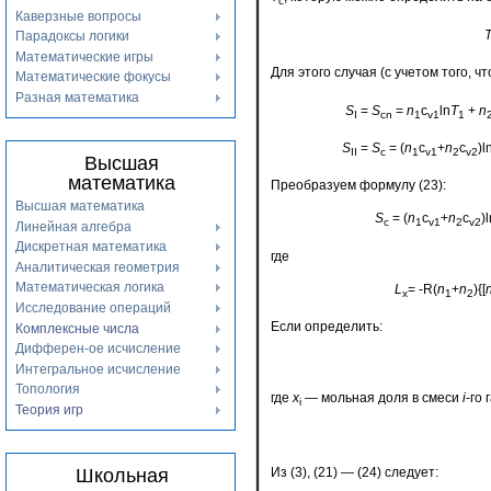
с
Каверзные вопросы
Парадоксы логики
Математические игры
Для этого случая (с учетом того, 
Математические фокусы
Разная математика
S
=
S
=
n
c
ln
T
+
n
I
сn
1
v1
1
S
=
S
= (
n
c
+
n
c
)l
II
с
1
v1
2
v2
Высшая
математика
Преобразуем формулу (23):
Высшая математика
S
= (
n
c
+
n
c
)
с
1
v1
2
v2
Линейная алгебра
Дискретная математика
где
Аналитическая геометрия
Математическая логика
L
= -R(
n
+
n
){[
х
1
2
Исследование операций
Если определить:
Комплексные числа
Дифферен-ое исчисление
Интегральное исчисление
Топология
где
x
— мольная доля в смеси
i
-го 
i
Теория игр
Школьная
Из (3), (21) — (24) следует: