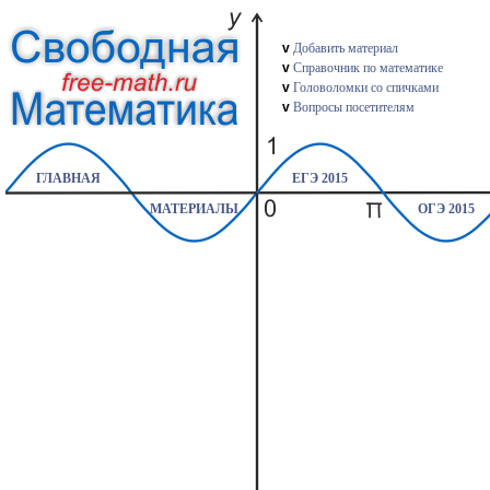
v
Добавить материал
v
Справочник по математике
v
Головоломки со спичками
v
Вопросы посетителям
ГЛАВНАЯ
ЕГЭ 2015
МАТЕРИАЛЫ
ОГЭ 2015