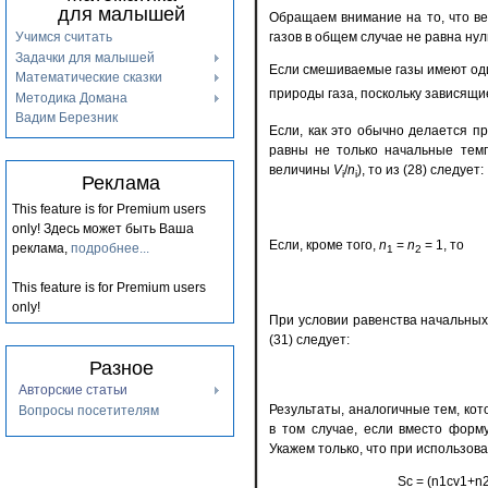
для малышей
Обращаем внимание на то, что в
газов в общем случае не равна нул
Учимся считать
Задачки для малышей
Если смешиваемые газы имеют од
Математические сказки
природы газа, поскольку зависящие
Методика Домана
Вадим Березник
Если, как это обычно делается п
равны не только начальные темпе
величины
V
/
n
), то из (28) следует:
i
i
Реклама
This feature is for Premium users
only!
Здесь может быть Ваша
Если, кроме того,
n
=
n
= 1, то
реклама,
подробнее...
1
2
This feature is for Premium users
only!
При условии равенства начальных
(31) следует:
Разное
Авторские статьи
Результаты, аналогичные тем, кот
Вопросы посетителям
в том случае, если вместо форм
Укажем только, что при использо
Sс = (n1cv1+n