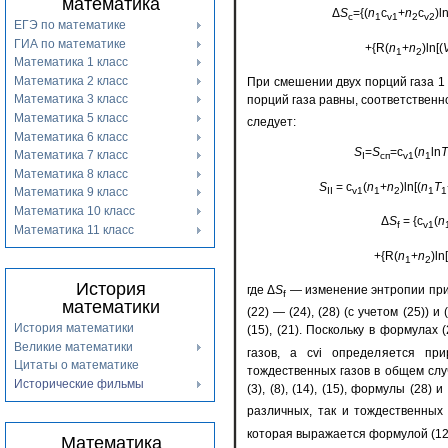
математика
Δ
S
={(
n
c
+
n
c
)ln
с
1
v1
2
v2
ЕГЭ по математике
ГИА по математике
+{R(
n
+
n
)ln[(
1
2
Математика 1 класс
Математика 2 класс
При смешении двух порций газа 1 
Математика 3 класс
порций газа равны, соответственн
Математика 5 класс
следует:
Математика 6 класс
S
=
S
=c
(
n
ln
T
Математика 7 класс
I
сп
v1
1
Математика 8 класс
S
= c
(
n
+
n
)ln[(
n
T
II
v1
1
2
1
1
Математика 9 класс
Математика 10 класс
Δ
S
= {c
(
n
f
v1
Математика 11 класс
+{R(
n
+
n
)ln[
1
2
История
где Δ
S
— изменение энтропии при 
f
математики
(22) — (24), (28) (с учетом (25)) и
История математики
(15), (21). Поскольку в формулах 
Великие математики
газов, а cvi определяется пр
Цитаты о математике
тождественных газов в общем слу
Исторические фильмы
(3), (8), (14), (15), формулы (28)
различных, так и тождественных
которая выражается формулой (12)
Математика