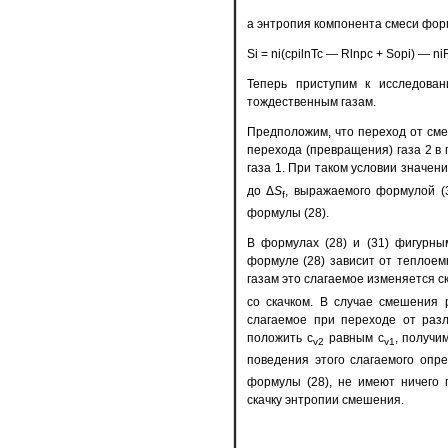
а энтропия компонента смеси фор
Si = ni(cpilnTc — Rlnpс + Sоpi) — niR
Теперь приступим к исследова
тождественным газам.
Предположим, что переход от см
перехода (превращения) газа 2 в 
газа 1. При таком условии значе
до Δ
S
, выражаемого формулой (
f
формулы (28).
В формулах (28) и (31) фигурны
формуле (28) зависит от теплоем
газам это слагаемое изменяется ск
со скачком. В случае смешения 
слагаемое при переходе от разл
положить c
равным c
, получи
v2
v1
поведения этого слагаемого опр
формулы (28), не имеют ничего 
скачку энтропии смешения.