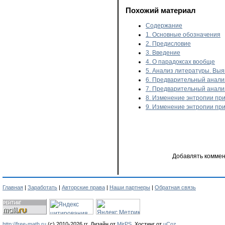
Похожий материал
Содержание
1. Основные обозначения
2. Предисловие
3. Введение
4. О парадоксах вообще
5. Анализ литературы. Вы
6. Предварительный анализ
7. Предварительный анализ
8. Изменение энтропии при
9. Изменение энтропии при
Добавлять коммен
Главная
|
Заработать
|
Авторские права
|
Наши партнеры
|
Обратная связь
http://free-math.ru
(с) 2010-2026 гг. Дизайн от
MirPS
.
Хостинг от
uCoz
.