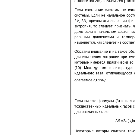
становится 2
N
, а объем 2
V
» [там ж
Если состояние системы не изм
системы. Если же начальное сос
2
V
, 2
N
, причем эти значения фи
энтропия, то следует признать,
даже если в начальном состояни
равными давлениями и темпер
изменяется, как следует из соотв
Обратим внимание и на такое об
для изменения энтропии при сме
которые имеются практически во
(10). Меж ду тем, в литературе
идеального газа, отличающуюся 
слагаемое
n
Rln
V
:
i
i
Если вместо формулы (8) исполь
тождественных идеальных газов 
для различных газов:
Δ
S
=2
n
(c
ln
v
Некоторые авторы считают так