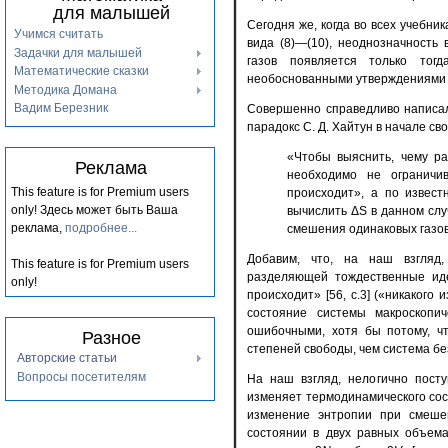
для малышей
Сегодня же, когда во всех учебн
Учимся считать
вида (8)—(10), неоднозначность
Задачки для малышей
газов появляется только тог
Математические сказки
необоснованными утверждениями о
Методика Домана
Вадим Березник
Совершенно справедливо написали
парадокс С. Д. Хайтун в начале св
«Чтобы выяснить, чему р
Реклама
необходимо не ограничи
This feature is for Premium users
происходит», а по извес
only!
Здесь может быть Ваша
вычислить ΔS в данном слу
реклама,
подробнее...
смешения одинаковых газов 
Добавим, что, на наш взгляд,
This feature is for Premium users
разделяющей тождественные иде
only!
происходит» [56, с.3] («никакого
состояние системы макроскопич
ошибочными, хотя бы потому, ч
Разное
степеней свободы, чем система бе
Авторские статьи
Вопросы посетителям
На наш взгляд, нелогично посту
изменяет термодинамического сост
изменение энтропии при смешен
состоянии в двух равных объем