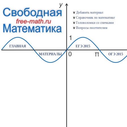
v
Добавить материал
v
Справочник по математике
v
Головоломки со спичками
v
Вопросы посетителям
ГЛАВНАЯ
ЕГЭ 2015
МАТЕРИАЛЫ
ОГЭ 2015