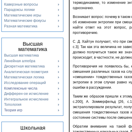
термодинамике, то изменение эн
Каверзные вопросы
однозначно.
Парадоксы логики
Математические игры
Возникает вопрос: почему в таком
Математические фокусы
об изменении энтропии при смеш
Разная математика
найти ответ на этот вопрос, р
противоречию.
С. Д. Хайтун получает, что при 
Высшая
c.3]. Так как эта величина не зав
математика
должно получиться такое же зна
Высшая математика
происходит, в частности, не должн
Линейная алгебра
Дискретная математика
Противоречия не появилось бы, 
смешения различных газов на слу
Аналитическая геометрия
«смешении» тождественных газов
Математическая логика
энтропии в этом случае равно н
Исследование операций
ошибки в рассуждении.
Комплексные числа
Дифферен-ое исчисление
Таким же образом пришли к этому
Интегральное исчисление
с.200], А. Зоммерфельд [26, с.1
Топология
экстраполировали результат, пол
Теория игр
смешения тождественных газов и
состояние системы после смешени
Обратим внимание на такой фа
Школьная
тождественных идеальных газов, Д