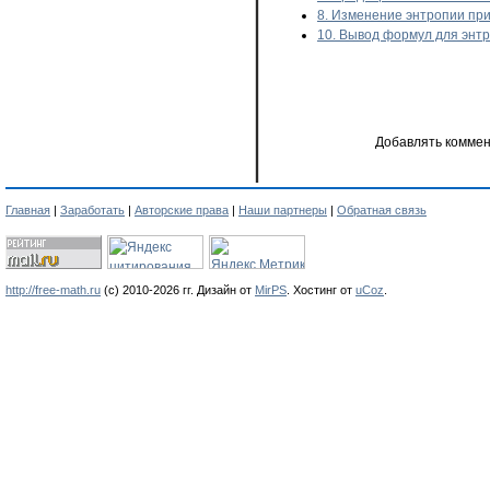
8. Изменение энтропии при
10. Вывод формул для энтр
Добавлять коммен
Главная
|
Заработать
|
Авторские права
|
Наши партнеры
|
Обратная связь
http://free-math.ru
(с) 2010-2026 гг. Дизайн от
MirPS
.
Хостинг от
uCoz
.