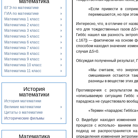
математика
ЕГЭ по математике
«Если привести в соприк
ГИА по математике
перемешаются, но при этом 
Математика 1 класс
Интересно, что, в отличие от назв
Математика 2 класс
что для тождественных газов Δ
S
Математика 3 класс
Гиббс нашел как разность энтро
Математика 5 класс
с.167]) — фактически на основе фо
Математика 6 класс
способом находил значение измен
Математика 7 класс
случая Δ
S
=0.
Математика 8 класс
Математика 9 класс
Обсуждая полученный результат, Г
Математика 10 класс
«Мы считаем, что энерги
Математика 11 класс
смешивания остаются так
разницы в веществе этих дву
История
Противоречия с результатом вы
математики
«описываемую ситуацию Гиббс ни
История математики
парадокса не существовало вообще»
Великие математики
«Термин «парадокс Гиббса» 
Цитаты о математике
Исторические фильмы
О. Видебург находил изменения 
процессе с использо- ванием пол
подход не распространяется на
Математика
определения изменения энтропии 