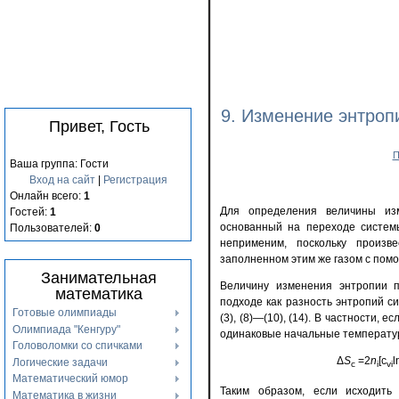
9. Изменение энтро
Привет, Гость
П
Ваша группа: Гости
Вход на сайт
|
Регистрация
Онлайн всего:
1
Для определения величины и
Гостей:
1
основанный на переходе системы
Пользователей:
0
неприменим, поскольку произв
заполненном этим же газом с пом
Занимательная
Величину изменения энтропии 
математика
подходе как разность энтропий с
Готовые олимпиады
(3), (8)—(10), (14). В частности,
Олимпиада "Кенгуру"
одинаковые начальные температуры и
Головоломки со спичками
Δ
S
=2
n
[c
l
Логические задачи
с
i
vi
Математический юмор
Таким образом, если исходить и
Математика в жизни