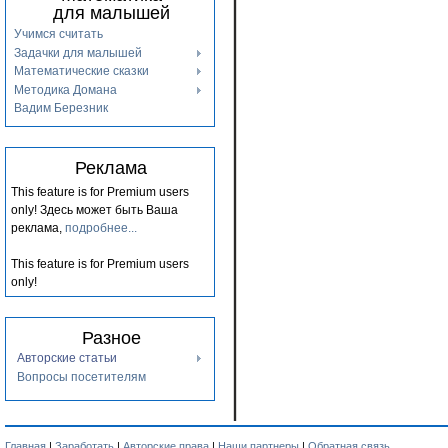
для малышей
Учимся считать
Задачки для малышей
Математические сказки
Методика Домана
Вадим Березник
Реклама
This feature is for Premium users
only!
Здесь может быть Ваша
реклама,
подробнее...
This feature is for Premium users
only!
Разное
Авторские статьи
Вопросы посетителям
Главная
|
Заработать
|
Авторские права
|
Наши партнеры
|
Обратная связь