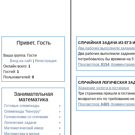
Привет, Гость
СЛУЧАЙНАЯ ЗАДАЧА ИЗ ЕГЭ 
Два рабочих выполнили задание
Два рабочих выполнили задание 
Ваша группа: Гости
потребовалось бы времени на 5 ч
Вход на сайт
|
Регистрация
Просмотров:
8154
; Комментарие
Онлайн всего:
1
Гостей:
1
Пользователей:
0
СЛУЧАЙНАЯ ЛОГИЧЕСКАЯ ЗА
Хранение золота в гостинице
Занимательная
Три странника пришли в гостиниц
математика
возвратил его по требованию не о
Просмотров:
6465
; Комментарие
Готовые олимпиады
Олимпиада "Кенгуру"
Головоломки со спичками
Логические задачи
Математический юмор
Математика в жизни