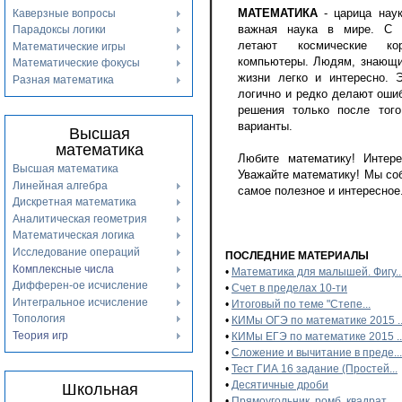
МАТЕМАТИКА
- царица наук
Каверзные вопросы
важная наука в мире. С 
Парадоксы логики
летают космические к
Математические игры
компьютеры. Людям, знающи
Математические фокусы
жизни легко и интересно.
Разная математика
логично и редко делают ошиб
решения только после того
варианты.
Высшая
математика
Любите математику! Интере
Высшая математика
Уважайте математику! Мы со
Линейная алгебра
самое полезное и интересное.
Дискретная математика
Аналитическая геометрия
Математическая логика
Исследование операций
ПОСЛЕДНИЕ МАТЕРИАЛЫ
Комплексные числа
•
Математика для малышей. Фигу..
Дифферен-ое исчисление
•
Счет в пределах 10-ти
Интегральное исчисление
•
Итоговый по теме "Степе...
Топология
•
КИМы ОГЭ по математике 2015 ..
Теория игр
•
КИМы ЕГЭ по математике 2015 ..
•
Сложение и вычитание в преде...
•
Тест ГИА 16 задание (Простей...
•
Десятичные дроби
Школьная
•
Прямоугольник, ромб, квадрат