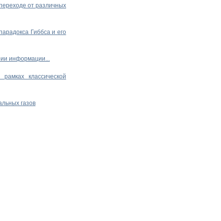
переходе от различных
парадокса Гиббса и его
рии информации...
 рамках классической
альных газов