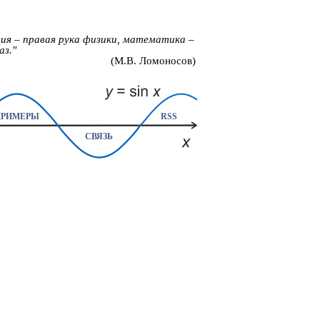
ия – правая рука физики, математика –
аз."
(М.В. Ломоносов)
ПРИМЕРЫ
RSS
СВЯЗЬ