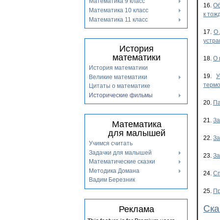
Математика 9 класс
16.
Об
Математика 10 класс
к тож
Математика 11 класс
17.
О 
устра
История
математики
18.
О 
История математики
19.
У
Великие математики
терм
Цитаты о математике
Исторические фильмы
20.
Па
21.
За
Математика
для малышей
22.
За
Учимся считать
Задачки для малышей
23.
За
Математические сказки
Методика Домана
24.
Сп
Вадим Березник
25.
Пр
Ска
Реклама