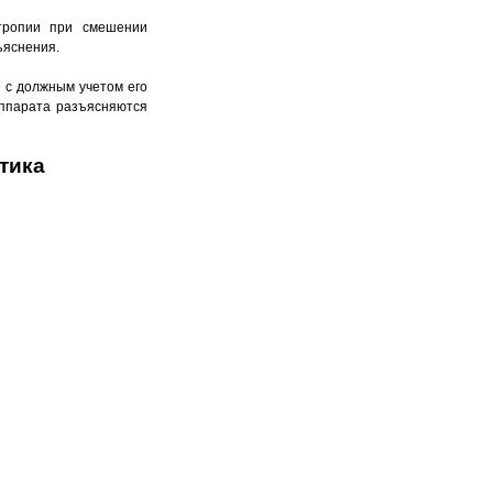
нтропии при смешении
ъяснения.
 с должным учетом его
аппарата разъясняются
тика