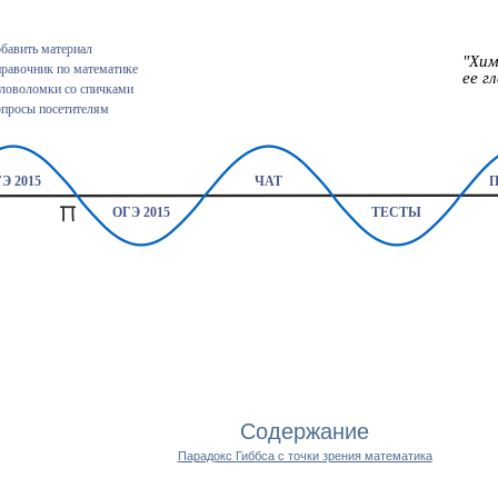
бавить материал
"Хим
равочник по математике
ее гл
ловоломки со спичками
просы посетителям
Э 2015
ЧАТ
ОГЭ 2015
ТЕСТЫ
Содержание
Парадокс Гиббса с точки зрения математика