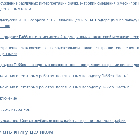
суждение различных интерпретаций скачка энтропии смешения (смеси) при 
дественным газам
дискуссии И. П. Базарова с В. Л. Любошицем и М. М. Подгорецким по поводу 
нения
парадоксе Гиббса в статистической термодинамике, квантовой механике, тео
странение заключения о парадоксальном скачке энтропии смешения в
одинамики
радокс Гиббса — следствие некорректного определения энтропии смеси иде
мечания к некоторым работам, посвященным парадоксу Гиббса. Часть 1
мечания к некоторым работам, посвященным парадоксу Гиббса. Часть 2
ключение
исок литературы
иложение. Список опубликованных работ автора по теме монографии
чать книгу целиком