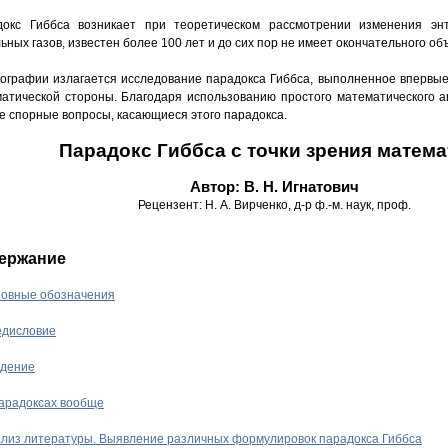
докс Гиббса возникает при теоретическом рассмотрении изменения э
ьных газов, известен более 100 лет и до сих пор не имеет окончательного об
ографии излагается исследование парадокса Гиббса, выполненное впервые
атической стороны. Благодаря использованию простого математического 
е спорные вопросы, касающиеся этого парадокса.
Парадокс Гиббса с точки зрения матема
Автор: В. Н. Игнатович
Рецензент: Н. А. Вирченко, д-р ф.-м. наук, проф.
ержание
овные обозначения
дисловие
дение
арадоксах вообще
лиз литературы. Выявление различных формулировок парадокса Гиббса