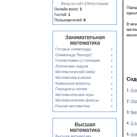
Вход на сайт
|
Регистрация
Пара
Онлайн всего:
1
идеал
Гостей:
1
Пользователей:
0
В мон
матем
многи
Занимательная
математика
Готовые олимпиады
Олимпиада "Кенгуру"
Головоломки со спичками
Логические задачи
Математический юмор
Математика в жизни
Сод
Каверзные вопросы
Парадоксы логики
1.
Осн
Математические игры
Математические фокусы
2.
Пре
Разная математика
3.
Вве
4.
О п
Высшая
математика
5.
Ана
Высшая математика