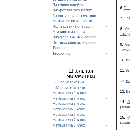
Линейная алгебра
6.
Пре
Дискретная математика
Аналитическая геометрия
7.
Пре
Математическая логика
Исследование операций
8.
Од
Комплексные числа
тожде
Дифферен-ое исчисление
Интегральное исчисление
9.
Од
Топология
тожде
Теория игр
10.
Вы
Школьная
11.
Вы
математика
12.
Вы
ЕГЭ по математике
ГИА по математике
13.
Вы
Математика 1 класс
Математика 2 класс
14.
О
Математика 3 класс
разли
Математика 5 класс
Математика 6 класс
15.
О
Математика 7 класс
разли
Математика 8 класс