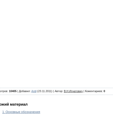
отров
:
10405
|
Добавил
:
Antil
(23.11.2011) |
Автор
:
В.Н.Игнатович
| Коментариев
:
0
ожий материал
1. Основные обозначения