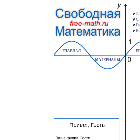
v
До
v
Сп
v
Го
v
Во
ГЛАВНАЯ
ЕГ
МАТЕРИАЛЫ
Привет, Гость
Ваша группа: Гости