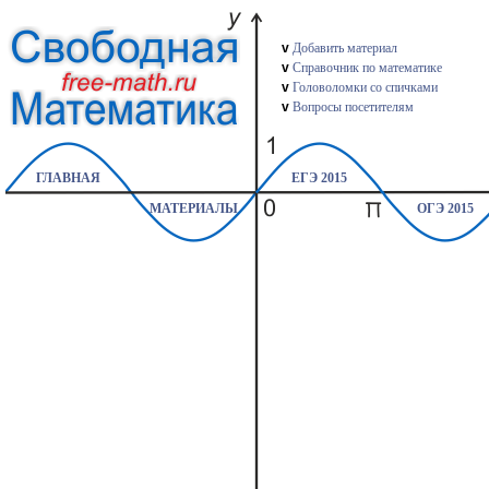
v
Добавить материал
v
Справочник по математике
v
Головоломки со спичками
v
Вопросы посетителям
ГЛАВНАЯ
ЕГЭ 2015
МАТЕРИАЛЫ
ОГЭ 2015