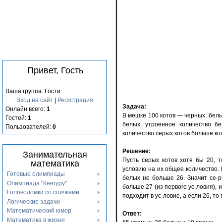
Привет, Гость
Ваша группа: Гости
Вход на сайт
|
Регистрация
Задача:
Онлайн всего:
1
В мешке 100 котов — черных, белы
Гостей:
1
белых; утроенное количество бе
Пользователей:
0
количество серых котов больше ко
Решение:
Занимательная
Пусть серых котов хотя бы 20, т
математика
условию на их общее количество. 
Готовые олимпиады
белых не больше 26. Значит се-р
Олимпиада "Кенгуру"
больше 27 (из первого ус-ловия), 
Головоломки со спичками
подходит в ус-ловие, а если 26, то
Логические задачи
Математический юмор
Ответ:
Математика в жизни