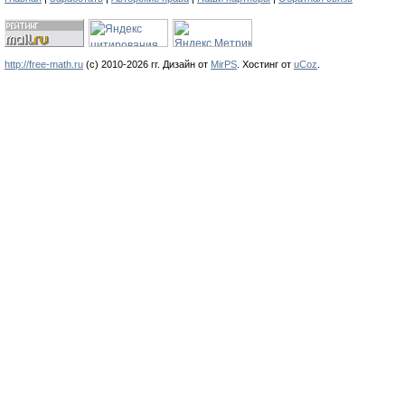
http://free-math.ru
(с) 2010-2026 гг. Дизайн от
MirPS
.
Хостинг от
uCoz
.