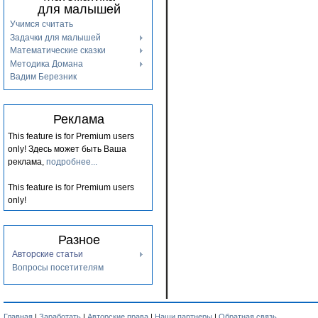
для малышей
Учимся считать
Задачки для малышей
Математические сказки
Методика Домана
Вадим Березник
Реклама
This feature is for Premium users
only!
Здесь может быть Ваша
реклама,
подробнее...
This feature is for Premium users
only!
Разное
Авторские статьи
Вопросы посетителям
Главная
|
Заработать
|
Авторские права
|
Наши партнеры
|
Обратная связь