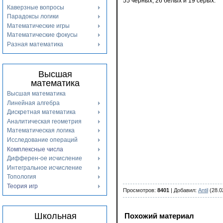
55 черных, 26 белых и 19 серых.
Каверзные вопросы
Парадоксы логики
Математические игры
Математические фокусы
Разная математика
Высшая
математика
Высшая математика
Линейная алгебра
Дискретная математика
Аналитическая геометрия
Математическая логика
Исследование операций
Комплексные числа
Дифферен-ое исчисление
Интегральное исчисление
Топология
Теория игр
Просмотров
:
8401
|
Добавил
:
Antil
(28.0
Школьная
Похожий материал