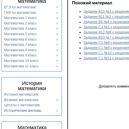
математика
Похожий материал
ЕГЭ по математике
Задание B10 №1 с решени
ГИА по математике
Задание B11 №2 с решени
Математика 1 класс
Задание B4 №4 с решение
Математика 2 класс
Задание С4 №5 с решение
Математика 3 класс
Задание B12 №6 с решени
Математика 5 класс
Задание B10 №7 с решени
Математика 6 класс
Задание C1 №8 с решение
Математика 7 класс
Задание С1 №9 с решение
Математика 8 класс
Задание С1 №10 с решени
Математика 9 класс
Задание С1 №11 с решени
Математика 10 класс
Математика 11 класс
История
Добавлять коммен
математики
История математики
Великие математики
Цитаты о математике
Исторические фильмы
Математика