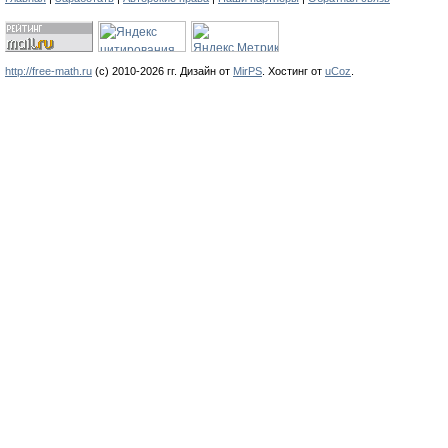
http://free-math.ru
(с) 2010-2026 гг. Дизайн от
MirPS
.
Хостинг от
uCoz
.