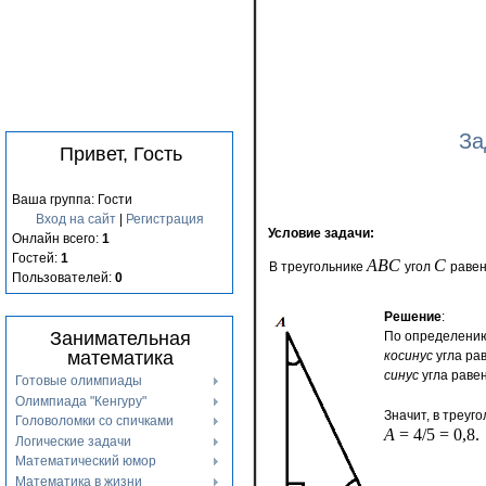
За
Привет, Гость
Ваша группа: Гости
Вход на сайт
|
Регистрация
Условие задачи:
Онлайн всего:
1
Гостей:
1
ABC
C
В треугольнике
угол
равен
Пользователей:
0
Решение
:
Занимательная
По определению
математика
косинус
угла ра
синус
угла раве
Готовые олимпиады
Олимпиада "Кенгуру"
Значит, в треуг
Головоломки со спичками
A
= 4/5 = 0,8.
Логические задачи
Математический юмор
Математика в жизни