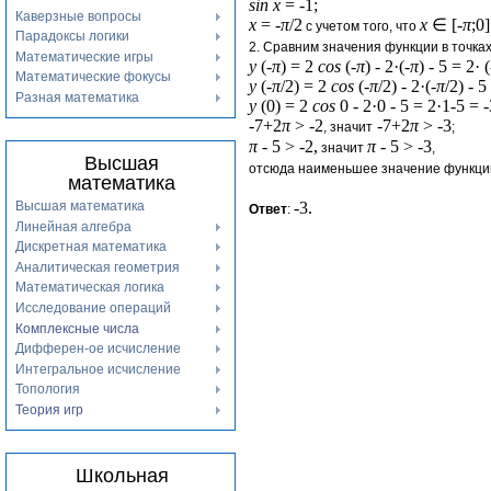
sin x
= -1;
Каверзные вопросы
x
= -
π
/2
x
∈ [-
π
;0]
с учетом того, что
Парадоксы логики
2. Сравним значения функции в точка
Математические игры
y
(-
π
) = 2
cos
(-
π
) - 2·(-
π
) - 5 = 2· 
Математические фокусы
y
(-
π
/2) = 2
cos
(-
π
/2) - 2·(-
π
/2) - 
Разная математика
y
(0) = 2
cos
0 - 2·0 - 5 = 2·1-5 = -
-7+2
π
> -2
-7+2
π
> -3
, значит
;
π
- 5 > -2,
π
- 5 > -3
значит
,
Высшая
отсюда наименьшее значение функц
математика
Высшая математика
-3.
Ответ
:
Линейная алгебра
Дискретная математика
Аналитическая геометрия
Математическая логика
Исследование операций
Комплексные числа
Дифферен-ое исчисление
Интегральное исчисление
Топология
Теория игр
Школьная