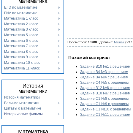
математика
ЕГЭ по математике
ГИА по математике
Математика 1 класс
Математика 2 класс
Математика 3 класс
Математика 5 класс
Математика 6 класс
Просмотров
:
18788
|
Добавил
:
Mirinair
(23.1
Математика 7 класс
Математика 8 класс
Математика 9 класс
Похожий материал
Математика 10 класс
Задание B10 №1 с решением
Математика 11 класс
Задание B4 №3 с решением
Задание B4 №4 с решением
Задание С4 №5 с решением
История
Задание B12 №6 с решением
математики
Задание B10 №7 с решением
История математики
Задание C1 №8 с решением
Великие математики
Задание С1 №9 с решением
Цитаты о математике
Задание С1 №10 с решением
Исторические фильмы
Задание С1 №11 с решением
Математика