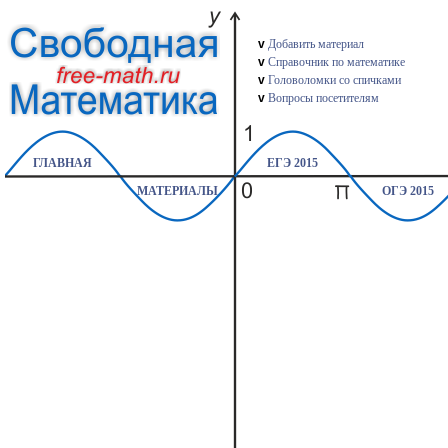
v
Добавить материал
v
Справочник по математике
v
Головоломки со спичками
v
Вопросы посетителям
ГЛАВНАЯ
ЕГЭ 2015
МАТЕРИАЛЫ
ОГЭ 2015