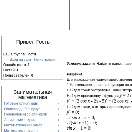
Привет, Гость
Ваша группа: Гости
Вход на сайт
|
Регистрация
Условие задачи
: Найдите наименьше
Онлайн всего:
1
Гостей:
1
Решение
:
Пользователей:
0
Для нахождения наименьшего значени
1.Наименьшее значение функции на отр
Найдем точки экстремума. Точки экстр
Занимательная
y
= 2
Найдем производную функции
математика
y
´ = (2
cos x
- 2
x
- 5)´ = (2
cos x
)´ 
Готовые олимпиады
Найдем точки, в которых производная
Олимпиада "Кенгуру"
y
´ = 0;
Головоломки со спичками
-2
sin x
- 2 = 0;
Логические задачи
-2(
sin x
+1) = 0;
Математический юмор
sin x
+ 1 = 0;
Математика в жизни