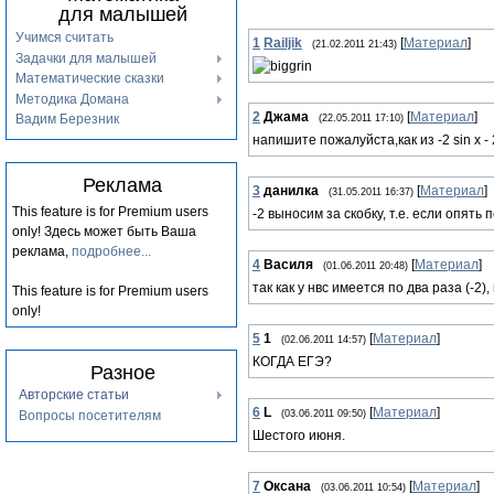
для малышей
Учимся считать
1
Railjik
[
Материал
]
(21.02.2011 21:43)
Задачки для малышей
Математические сказки
Методика Домана
2
Джама
[
Материал
]
Вадим Березник
(22.05.2011 17:10)
напишите пожалуйста,как из -2 sin x - 2
Реклама
3
данилка
[
Материал
]
(31.05.2011 16:37)
This feature is for Premium users
-2 выносим за скобку, т.е. если опять
only!
Здесь может быть Ваша
реклама,
подробнее...
4
Василя
[
Материал
]
(01.06.2011 20:48)
так как у нвс имеется по два раза (-2),
This feature is for Premium users
only!
5
1
[
Материал
]
(02.06.2011 14:57)
КОГДА ЕГЭ?
Разное
Авторские статьи
6
L
[
Материал
]
Вопросы посетителям
(03.06.2011 09:50)
Шестого июня.
7
Оксана
[
Материал
]
(03.06.2011 10:54)