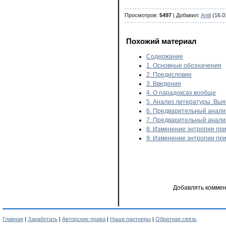
Просмотров
:
5497
|
Добавил
:
Antil
(16.0
Похожий материал
Содержание
1. Основные обозначения
2. Предисловие
3. Введение
4. О парадоксах вообще
5. Анализ литературы. Вы
6. Предварительный анализ
7. Предварительный анализ
8. Изменение энтропии при
9. Изменение энтропии при
Добавлять коммен
Главная
|
Заработать
|
Авторские права
|
Наши партнеры
|
Обратная связь