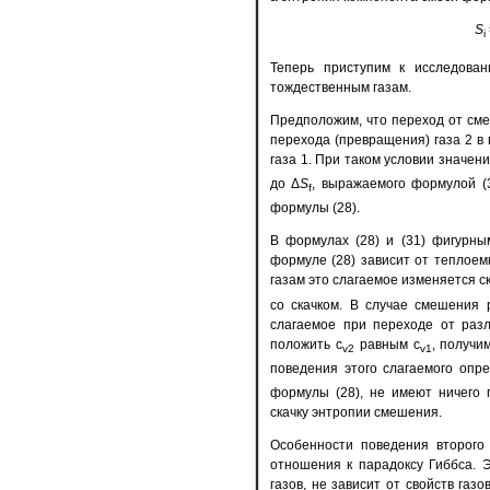
S
i
Теперь приступим к исследова
тождественным газам.
Предположим, что переход от см
перехода (превращения) газа 2 в 
газа 1. При таком условии значе
до Δ
S
, выражаемого формулой (
f
формулы (28).
В формулах (28) и (31) фигурны
формуле (28) зависит от теплоем
газам это слагаемое изменяется ск
со скачком. В случае смешения 
слагаемое при переходе от разл
положить c
равным c
, получи
v2
v1
поведения этого слагаемого опр
формулы (28), не имеют ничего 
скачку энтропии смешения.
Особенности поведения второго 
отношения к парадоксу Гиббса. 
газов, не зависит от свойств га