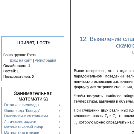
12. Выявление сла
Привет, Гость
скачо
П
Ваша группа: Гости
Вход на сайт
|
Регистрация
Онлайн всего:
1
Выше говорилось, что в ходе ис
Гостей:
1
парадоксальном поведении вел
Пользователей:
0
логические основания заключения
формулу для энтропии смешения,
Занимательная
Чтобы получить наиболее общую
математика
температуры, давления и объемы.
Готовые олимпиады
При смешении двух различных иде
Олимпиада "Кенгуру"
смешения равны
T
и
T
, то пос
Головоломки со спичками
1
2
Логические задачи
Т
, которую можно определить на
с
Математический юмор
Т
Математика в жизни