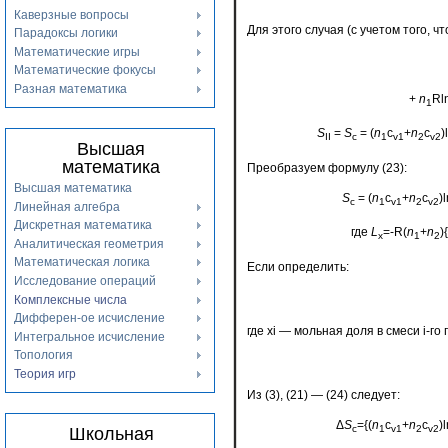
Каверзные вопросы
Для этого случая (с учетом того, 
Парадоксы логики
Математические игры
Математические фокусы
Разная математика
+
n
Rl
1
S
=
S
= (
n
c
+
n
c
)
II
с
1
v1
2
v2
Высшая
математика
Преобразуем формулу (23):
Высшая математика
S
= (
n
c
+
n
c
)
с
1
v1
2
v2
Линейная алгебра
Дискретная математика
где
L
=-R(
n
+
n
){
х
1
2
Аналитическая геометрия
Математическая логика
Если определить:
Исследование операций
Комплексные числа
Дифферен-ое исчисление
где xi — мольная доля в смеси i-го
Интегральное исчисление
Топология
Теория игр
Из (3), (21) — (24) следует:
Δ
S
={(
n
c
+
n
c
)l
с
1
v1
2
v2
Школьная