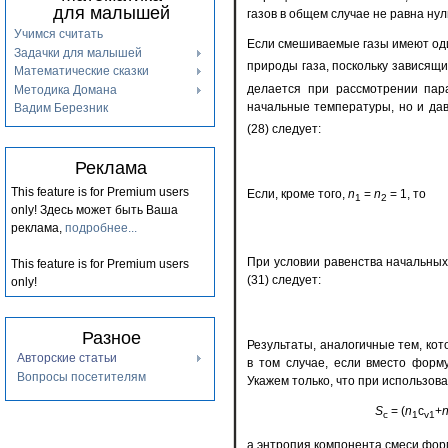
для малышей
газов в общем случае не равна нул
Учимся считать
Если смешиваемые газы имеют од
Задачки для малышей
природы газа, поскольку зависящи
Математические сказки
делается при рассмотрении пара
Методика Домана
начальные температуры, но и давл
Вадим Березник
(28) следует:
Реклама
This feature is for Premium users
Если, кроме того,
n
=
n
= 1, то
1
2
only!
Здесь может быть Ваша
реклама,
подробнее...
При условии равенства начальных
This feature is for Premium users
(31) следует:
only!
Разное
Результаты, аналогичные тем, кот
Авторские статьи
в том случае, если вместо форм
Вопросы посетителям
Укажем только, что при использо
S
= (
n
c
+
с
1
v1
а энтропия компонента смеси фор