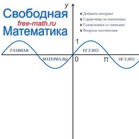
v
Добавить материал
v
Справочник по математике
v
Головоломки со спичками
v
Вопросы посетителям
ГЛАВНАЯ
ЕГЭ 2015
МАТЕРИАЛЫ
ОГЭ 2015