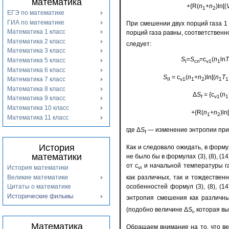
математика
+{R(
n
+
n
)ln[(
1
2
ЕГЭ по математике
ГИА по математике
При смешении двух порций газа 1 
Математика 1 класс
порций газа равны, соответственн
Математика 2 класс
следует:
Математика 3 класс
S
=
S
=c
(
n
ln
T
Математика 5 класс
I
сп
v1
1
Математика 6 класс
S
= c
(
n
+
n
)ln[(
n
T
Математика 7 класс
II
v1
1
2
1
1
Математика 8 класс
Δ
S
= {c
(
n
f
v1
1
Математика 9 класс
Математика 10 класс
+{R(
n
+
n
)ln[
1
2
Математика 11 класс
где Δ
S
— изменение энтропии при
f
История
Как и следовало ожидать, в формула
математики
не было бы в формулах (3), (8), (1
от c
и начальной температуры га
История математики
vi
Великие математики
как различных, так и тождествен
особенностей формул (3), (8), (1
Цитаты о математике
Исторические фильмы
энтропия смешения как различны
(подобно величине Δ
S
, которая в
i
Математика
Обращаем внимание на то, что в