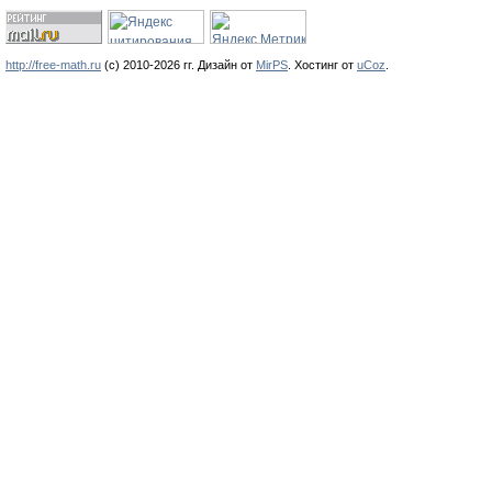
http://free-math.ru
(с) 2010-2026 гг. Дизайн от
MirPS
.
Хостинг от
uCoz
.