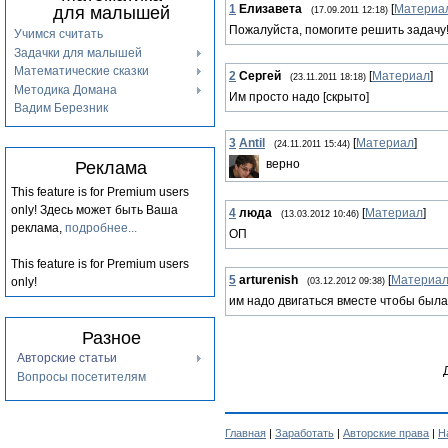
1
Елизавета
[
Материа
для малышей
(17.09.2011 12:18)
Пожалуйста, помогите решить задачу!!!
Учимся считать
Задачки для малышей
Математические сказки
2
Сергей
[
Материал
]
(23.11.2011 18:18)
Методика Домана
Им просто надо [скрыто]
Вадим Березник
3
Antil
[
Материал
]
(24.11.2011 15:44)
верно
Реклама
This feature is for Premium users
only!
Здесь может быть Ваша
4
люда
[
Материал
]
(13.03.2012 10:46)
реклама,
подробнее...
ОП
This feature is for Premium users
5
arturenish
[
Материа
only!
(03.12.2012 09:38)
им надо двигаться вместе чтобы была
Разное
Авторские статьи
Вопросы посетителям
Главная
|
Заработать
|
Авторские права
|
Н