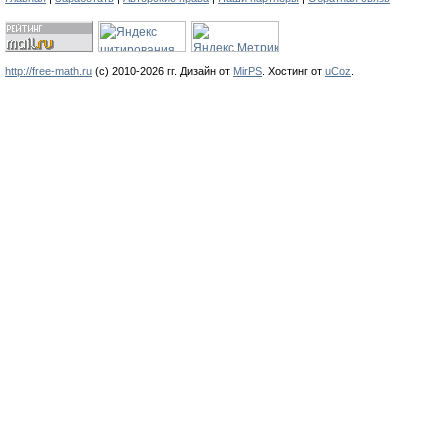
http://free-math.ru
(с) 2010-2026 гг. Дизайн от
MirPS
.
Хостинг от
uCoz
.