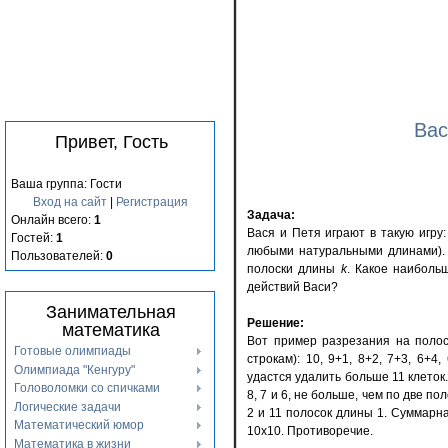
Вас
Привет, Гость
Ваша группа: Гости
Вход на сайт
|
Регистрация
Задача:
Онлайн всего:
1
Вася и Петя играют в такую игру
Гостей:
1
любыми натуральными длинами).
Пользователей:
0
полоски длины
k
. Какое наиболь
действий Васи?
Занимательная
Решение:
математика
Вот пример разрезания на полос
Готовые олимпиады
строкам): 10, 9+1, 8+2, 7+3, 6+4
Олимпиада "Кенгуру"
удастся удалить больше 11 клеток.
Головоломки со спичками
8, 7 и 6, не больше, чем по две п
Логические задачи
2 и 11 полосок длины 1. Суммарн
Математический юмор
10х10. Противоречие.
Математика в жизни