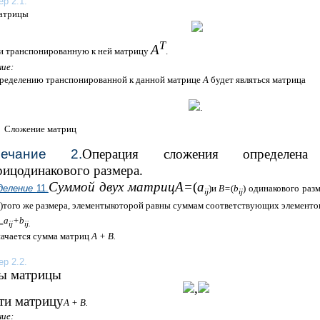
р 2.1.
атрицы
Т
А
и транспонированную к ней матрицу
.
ие:
ределению транспонированной к данной матрице
А
будет являться матрица
.
Сложение матриц
мечание 2.
Операция сложения определен
рицодинакового размера.
Суммой двух матриц
А=
(
а
деление
11.
)
и
В=
(
b
)
одинакового раз
i
j
i
j
)того же размера, элементыкоторой равны суммам соответствующих элементо
a
+
b
=
i
j
i
j.
ачается сумма матриц
А + В.
р 2.2.
ы матрицы
,
ти матрицу
А + В.
ие: