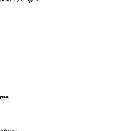
тся матрица
В=
(
b
)того
i
j
трица:
войствами: