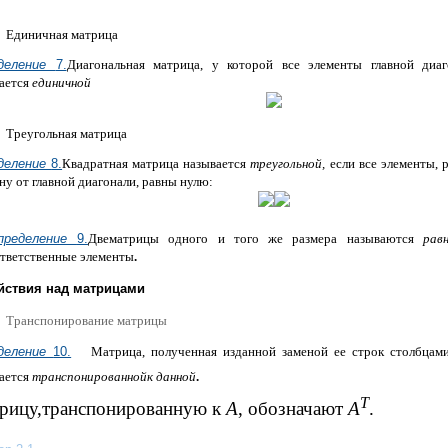
Единичная матрица
деление
7.
Диагональная матрица, у которой все элементы главной диа
ается
единичной
Треугольная матрица
деление
8.
Квадратная матрица называется
треугольной,
если все элементы, 
ну от главной диагонали, равны нулю:
пределение
9.
Двематрицы одного и того же размера называются
рав
тветственные элементы
.
ействия над матрицами
Транспонирование матрицы
деление
10.
Матрица, полученная изданной заменой ее строк столбцам
ается
транспонированнойк данной
.
Т
рицу,транспонированную к
А
, обозначают
А
.