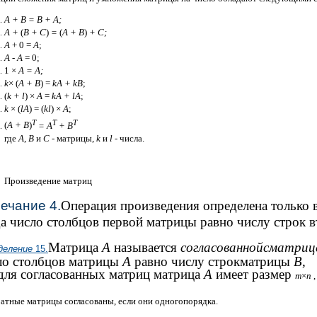
А + В = В + А;
А +
(
В + С
)
=
(
А + В
)
+ С;
А
+ 0 =
А
;
А
-
А
= 0;
1 ×
А = А;
k
× (
А + В
) =
kА + kВ
;
(
k + l
) ×
А
=
kА + lА
;
k
× (
lА
) = (
kl
) ×
А
;
Т
Т
Т
(
А + В
)
= А
+ В
где
А
,
В
и
С
- матрицы,
k
и
l
- числа.
Произведение матриц
ечание 4.
Операция произведения определена только в
да число столбцов первой матрицы равно числу строк 
Матрица
А
называется
согласованной
сматриц
деление
15.
ло столбцов матрицы
А
равно числу строкматрицы
В
,
. для согласованных матриц матрица
А
имеет размер
m
×
n
атные матрицы согласованы, если они одногопорядка.