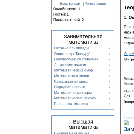
Вход на сайт
|
Регистрация
Тео
Онлайн всего:
1
Гостей:
1
1. О
Пользователей:
0
При р
назы
Занимательная
многи
математика
задач
Готовые олимпиады
Олимпиада "Кенгуру"
Опре
Матри
Головоломки со спичками
Логические задачи
Математический юмор
Математика в жизни
Числ
Каверзные вопросы
Числ
Парадоксы логики
строк
Математические игры
Для к
Математические фокусы
(напр
Разная математика
Приме
Высшая
математика
Зам
Высшая математика