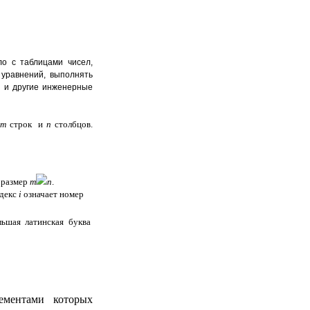
о с таблицами чисел,
уравнений, выполнять
и и другие инженерные
m
строк и
n
столбцов.
 размер
m
n
.
декс
і
означает номер
льшая латинская буква
ементами которых