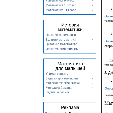
Математика 9 класс
Математика 10 класс
Математика 11 класс
Опре
назыв
История
математики
История математики
Великие математики
Опре
Цитаты о математике
сторо
Исторические фильмы
О
Математика
ихсоо
для малышей
2. Д
Учимся считать
Задачки для малышей
Математические сказки
Методика Домана
Опре
Вадим Березник
назыв
Мат
Реклама