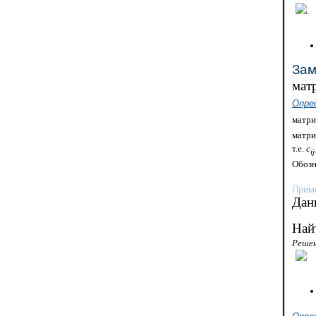
.
За
мат
Опре
матр
матри
т.е.
с
i
j
Обозн
Приме
Дан
Най
Решен