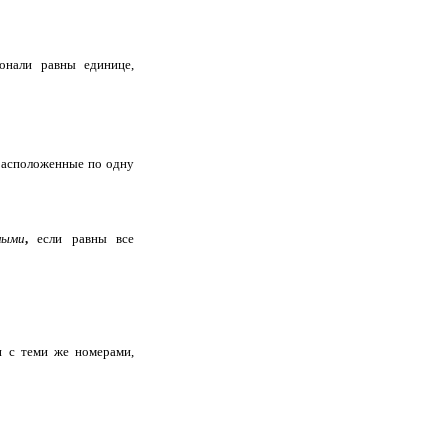
гонали равны единице,
расположенные по одну
ными
,
если равны все
и с теми же номерами,