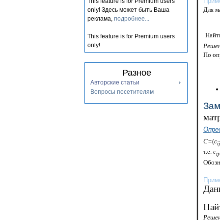
Приме
This feature is for Premium users
Для м
only!
Здесь может быть Ваша
реклама,
подробнее...
Найт
This feature is for Premium users
only!
Решен
По оп
Разное
Авторские статьи
Вопросы посетителям
За
мат
Опре
С=
(
с
i
j
т.е.
с
i
j
Обозн
Приме
Дан
Най
Решен