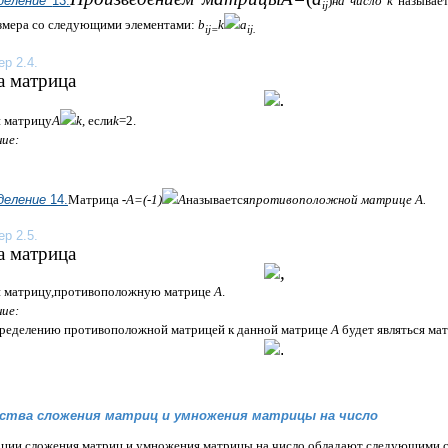
деление
13.
)
на число k
называе
i
j
змера со следующими элементами:
b
k
a
i
j
=
i
j
.
р 2.4.
а матрица
.
 матрицу
А
k
, если
k
=2.
ие:
деление
14.
Матриц
а
-
А
=(-1)
А
называется
противоположной матрице А.
р 2.5.
а матрица
,
 матрицу,
противоположную матрице
А
.
ие:
ределению противоположной матрицей к данной матрице
А
будет являться ма
.
ства сложения матриц и умножения матрицы на число
ции сложения матриц
и умножения матрицы на число обладают следующими с