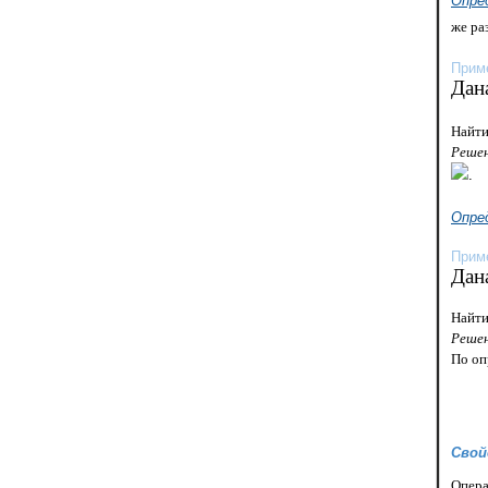
Опре
же ра
Приме
Дан
Найти
Решен
.
Опре
Приме
Дан
Найти
Решен
По оп
Свой
Опера