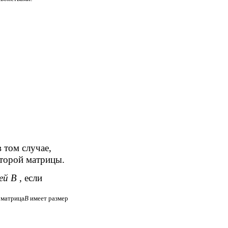
 том случае,
второй матрицы.
ей В
, если
, матрица
В
имеет размер