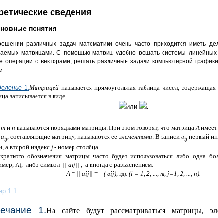
ретические сведения
сновные понятия
ешении различных задач математики очень часто приходится иметь дел
ваемых матрицами. С помощью матриц удобно решать системы линейных 
е операции с векторами, решать различные задачи компьютерной график
и.
Матрицей
называется прямоугольная таблица чисел, содержащая
деление
1
.
ца записывается в виде
или
,
а
т
и
п
называются порядками матрицы.
При этом говорят, что матрица
А
имеет
а
a
, составляющие матрицу, называются ее
элементами
.
В записи
a
первый ин
ij
ij
и, а второй индекс
j
- номер столбца.
раткого обозначения матрицы часто будет использоваться либо одна бо
имер,
A
), либо символ
||
a
ij
||
, а иногда с разъяснением:
А
=
||
a
ij
||
=
(
a
ij
),
где
(
i
=
1
,
2
, ..., т,
j
=
1
,
2
, ...,
n
).
р 1.1.
ечание 1.
На сайте будут рассматриваться матрицы, эл