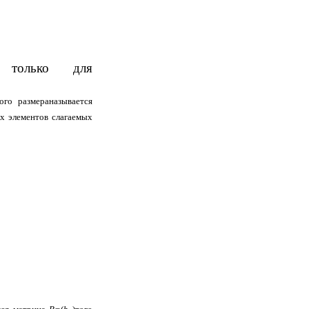
а только для
ого размера
называется
х элементов слагаемых