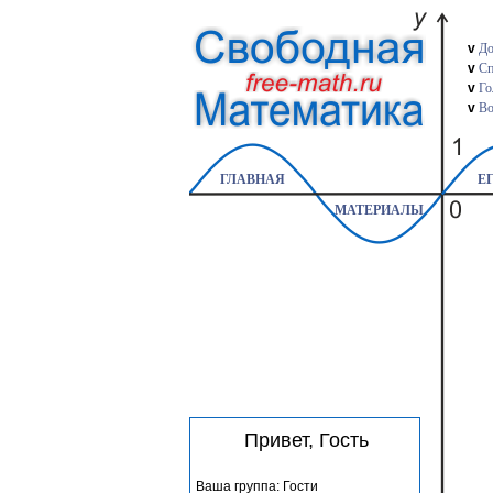
v
До
v
Сп
v
Го
v
Во
ГЛАВНАЯ
ЕГ
МАТЕРИАЛЫ
Привет, Гость
Ваша группа: Гости