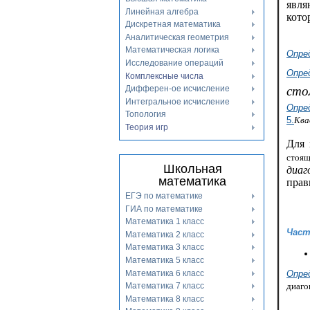
явля
Линейная алгебра
кото
Дискретная математика
Аналитическая геометрия
Математическая логика
Опре
Исследование операций
Опре
Комплексные числа
сто
Дифферен-ое исчисление
Интегральное исчисление
Опре
Топология
5.
Ква
Теория игр
Для 
стоя
Школьная
диаг
математика
прав
ЕГЭ по математике
ГИА по математике
Математика 1 класс
Част
Математика 2 класс
Математика 3 класс
Математика 5 класс
Математика 6 класс
Опре
диаго
Математика 7 класс
Математика 8 класс