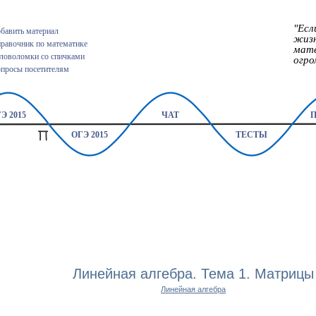
"Есл
бавить материал
жизн
равочник по математике
мат
ловоломки со спичками
огро
просы посетителям
Э 2015
ЧАТ
ОГЭ 2015
ТЕСТЫ
Линейная алгебра. Тема 1. Матрицы
Линейная алгебра