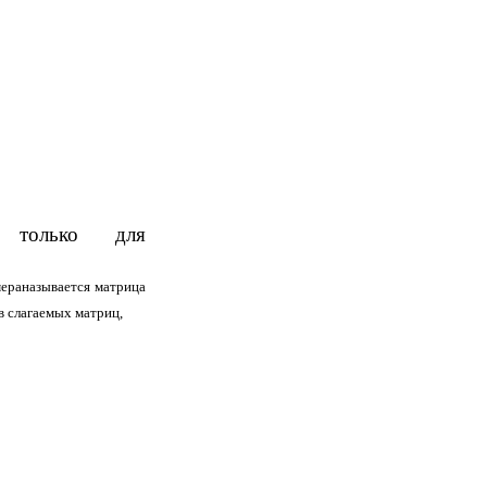
а только для
мера
называется матрица
в слагаемых матриц,