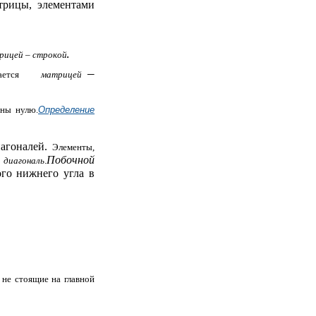
трицы, элементами
рицей – строкой
.
–
азывается
матрицей
вны нулю.
Определение
иагоналей.
Элементы,
Побочной
 диагональ
.
ого нижнего угла в
, не стоящие на главной