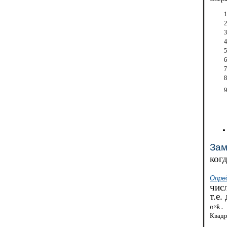
Зам
ког
Опре
чис
т.е
n
×
k .
Квадр