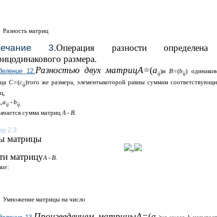
Разность матриц
мечание 3.
Операция разности определен
рицодинакового размера.
Разностью двух матриц
А=
(
а
деление
12.
)
и
В=
(
b
)
одинаков
i
j
i
j
ица
С=
(
с
)того же размера, элементыкоторой равны суммам соответствующи
i
j
ц,
a
-
b
=
i
j
i
j.
ачается сумма матриц
А - В.
р 2.3.
ы матрицы
,
ти матрицу
А - В.
ие:
Умножение матрицы на число
Произведением матриц
ы
А=
(
а