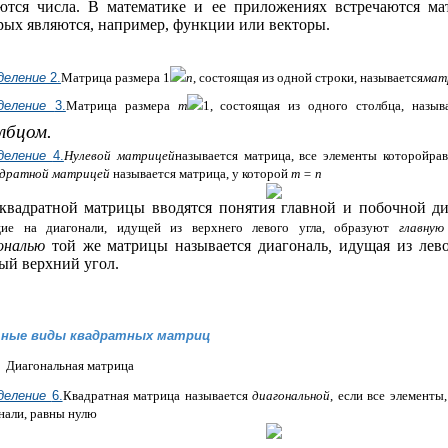
ются числа. В математике и ее приложениях встречаются ма
рых являются, например, функции или векторы.
деление
2.
Матрица размера
1
n
, состоящая из одной строки, называется
мат
деление
3.
Матрица размера
m
1
, состоящая из одного столбца, н
лбцом.
деление
4.
Нулевой матрицей
называется матрица, все элементы которойра
дратной матрицей
называется матрица, у которой
m
=
n
квадратной матрицы вводятся понятия главной и побочной д
щие на диагонали, идущей из верхнего левого угла, образуют
главную
ональю
той же матрицы называ­ется диагональ
,
идущая из лев
ый верхний угол.
ные виды квадратных матриц
Диагональная матрица
деление
6.
Квадратная матрица называется
диагональной
, если все элементы
нали, равны нулю