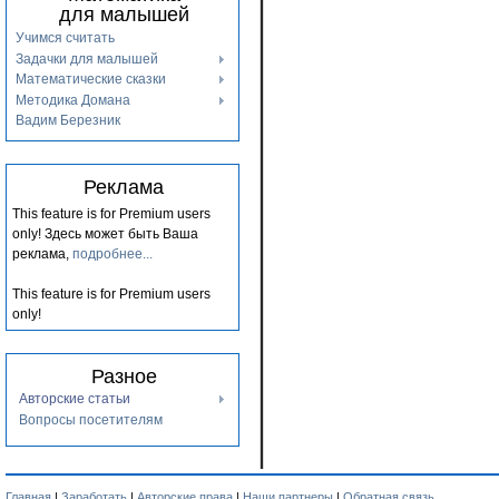
для малышей
Учимся считать
Задачки для малышей
Математические сказки
Методика Домана
Вадим Березник
Реклама
This feature is for Premium users
only!
Здесь может быть Ваша
реклама,
подробнее...
This feature is for Premium users
only!
Разное
Авторские статьи
Вопросы посетителям
Главная
|
Заработать
|
Авторские права
|
Наши партнеры
|
Обратная связь