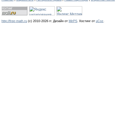
http://free-math.ru
(с) 2010-2026 гг. Дизайн от
MirPS
.
Хостинг от
uCoz
.